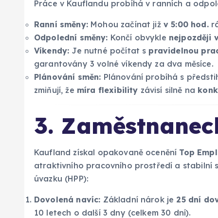
Práce v Kauflandu probíhá v ranních a odpo
Ranní směny:
Mohou začínat již
v 5:00 hod.
rá
Odpolední směny:
Končí obvykle
nejpozději 
Víkendy:
Je nutné počítat s
pravidelnou pra
garantovány 3 volné víkendy za dva měsíce.
Plánování směn:
Plánování probíhá s předsti
zmiňují, že
míra flexibility
závisí silně na
konk
3. Zaměstnanec
Kaufland získal opakovaně ocenění
Top Empl
atraktivního pracovního prostředí a stabilní 
úvazku (HPP):
Dovolená navíc:
Základní nárok je
25 dní do
10 letech o další 3 dny (celkem 30 dní).