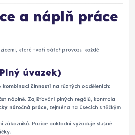
ice a náplň práce
ozicemi, které tvoří páteř provozu každé
(Plný úvazek)
je
kombinaci činností
na různých odděleních:
t náplně. Zajišťování plných regálů, kontrola
icky náročná práce
, zejména na úsecích s těžkým
 zákazníků. Pozice pokladní vyžaduje slušné
ičky.