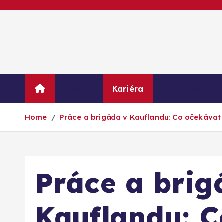
S
k
i
p
t
o
c
Domů
Kariéra
Finance
o
n
Home
Práce a brigáda v Kauflandu: Co očekávat 
t
e
n
t
Práce a brig
Kauflandu: C