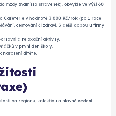
do mzdy (namísto stravenek), obvykle ve výši
60
o Cafeterie v hodnotě
3 000 Kč/rok
(po 1 roce
ělávání, cestování či zdraví. S delší dobou u firmy
rtovní a relaxační aktivity.
ňáčků v první den školy.
k narození dítěte.
žitosti
raxe)
slosti na regionu, kolektivu a hlavně
vedení