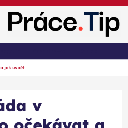
Kariéra, práce, finance a poradenství
Magazín
Osobní rozvoj
Kontakt
a jak uspět
áda v
o očekávat a