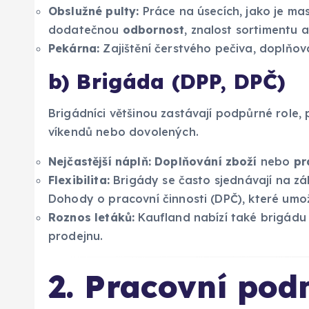
Obslužné pulty:
Práce na úsecích, jako je ma
dodatečnou
odbornost
, znalost sortimentu 
Pekárna:
Zajištění čerstvého pečiva, doplňová
b) Brigáda (DPP, DPČ)
Brigádníci většinou zastávají podpůrné role,
víkendů nebo dovolených.
Nejčastější náplň:
Doplňování zboží
nebo
pr
Flexibilita:
Brigády se často sjednávají na z
Dohody o pracovní činnosti (DPČ), které umožň
Roznos letáků:
Kaufland nabízí také brigádu 
prodejnu.
2. Pracovní po