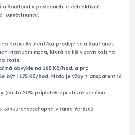
í a Kaufland v posledních letech aktivně
žel zaměstnance.
na pozici Asistent/ka prodeje se u Kauflandu
dní nástupní mzda, která se liší v závislosti na
da roste.
ačíná obvykle na
165 Kč/hod.
a pro
že být i
175 Kč/hod.
Mzda je vždy transparentně
dy (často 20% příplatek oproti zákonnému
 konkurenceschopná v rámci řetězců.