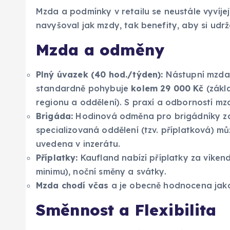
Mzda a podmínky v retailu se neustále vyvíjej
navyšoval jak mzdy, tak benefity, aby si udr
Mzda a odměny
Plný úvazek (40 hod./týden):
Nástupní mzda 
standardně pohybuje
kolem 29 000 Kč
(zákla
regionu a oddělení). S praxí a odborností mz
Brigáda:
Hodinová odměna pro brigádníky z
specializovaná oddělení (tzv. příplatková) mů
uvedena v inzerátu.
Příplatky:
Kaufland nabízí příplatky za víken
minimu), noční směny a svátky.
Mzda chodí včas
a je obecně hodnocena jako
Směnnost a Flexibilita