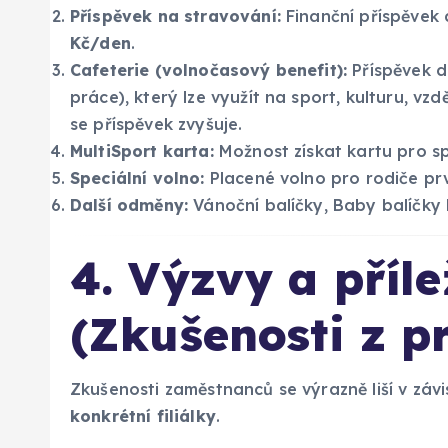
Příspěvek na stravování:
Finanční příspěvek 
Kč/den
.
Cafeterie (volnočasový benefit):
Příspěvek d
práce), který lze využít na sport, kulturu, vzd
se příspěvek zvyšuje.
MultiSport karta:
Možnost získat kartu pro spo
Speciální volno:
Placené volno pro rodiče prv
Další odměny:
Vánoční balíčky, Baby balíčky 
4. Výzvy a příle
(Zkušenosti z p
Zkušenosti zaměstnanců se výrazně liší v závi
konkrétní filiálky
.