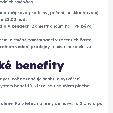
ledních směnách.
no (příprava prodejny, pečení, naskladňování).
ve 22:00 hod.
cí o víkendech
. Zaměstnancům na HPP bývají
hem, nicméně zaměstnanci v recenzích často
rétním vedení prodejny
a místním kolektivu.
ké benefity
oyer
, což naznačuje snahu o vytváření
systém benefitů, které jsou součástí plného
volené
. Po 5 letech u firmy se navýší o 2 dny a po