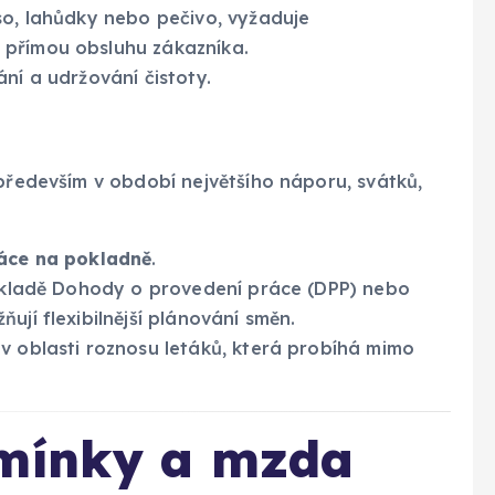
so, lahůdky nebo pečivo, vyžaduje
a přímou obsluhu zákazníka.
ní a udržování čistoty.
 především v období největšího náporu, svátků,
áce na pokladně
.
ákladě Dohody o provedení práce (DPP) nebo
ují flexibilnější plánování směn.
v oblasti roznosu letáků, která probíhá mimo
dmínky a mzda