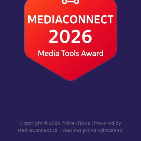
Copyright © 2026 Práce-Tip.cz | Powered by
MediaConnect.cz. , všechna práva vyhrazena.