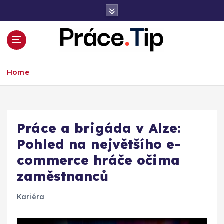
S
k
i
p
t
Kariéra, práce, finance a poradenství
o
Home
c
o
n
t
e
Práce a brigáda v Alze:
n
Pohled na největšího e-
t
commerce hráče očima
zaměstnanců
Kariéra