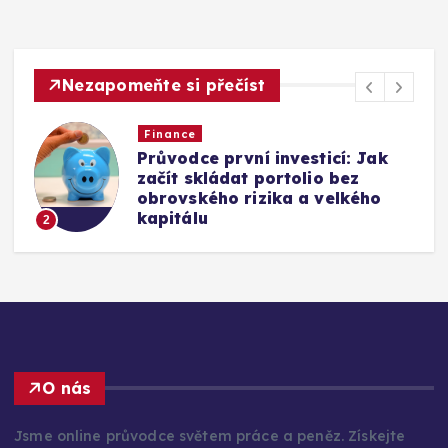
Nezapomeňte si přečíst
Finance
Vyjednávání o platu: Podrobný
návod na získání nadprůměrné
odměny v každé fázi kariéry
3
O nás
Jsme online průvodce světem práce a peněz. Získejte
praktické rady a tipy pro úspěšnou kariéru, efektivní