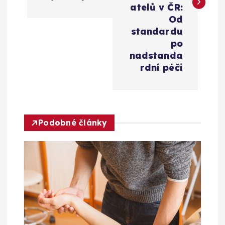
i
atelů v ČR:
g
Od
standardu
a
po
nadstanda
c
rdní péči
e
p
Podobné články
r
o
p
ř