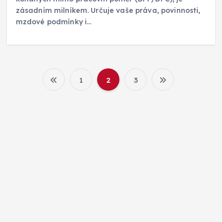
zásadním milníkem. Určuje vaše práva, povinnosti,
mzdové podmínky i…
1
2
3
S
t
r
á
n
k