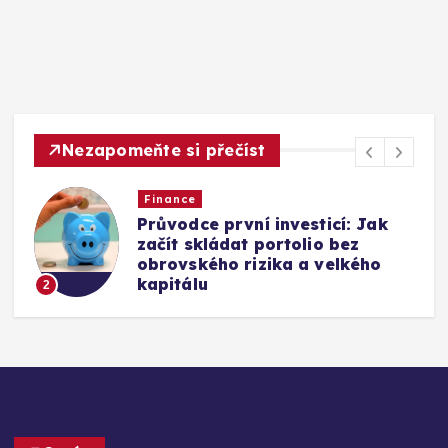
Nezapomeňte si přečíst
Finance
Vyjednávání o platu: Podrobný
návod na získání nadprůměrné
odměny v každé fázi kariéry
3
O nás