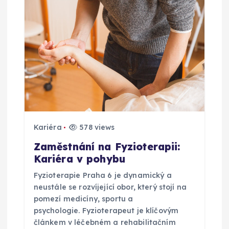
p
r
o
p
ř
Kariéra
578 views
í
Zaměstnání na Fyzioterapii:
s
Kariéra v pohybu
Fyzioterapie Praha 6 je dynamický a
p
neustále se rozvíjející obor, který stojí na
pomezí medicíny, sportu a
ě
psychologie. Fyzioterapeut je klíčovým
článkem v léčebném a rehabilitačním