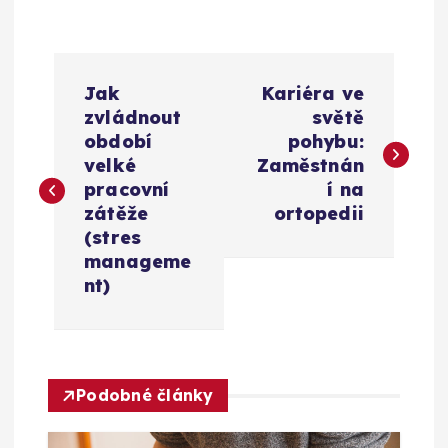
N
Jak
Kariéra ve
a
zvládnout
světě
období
pohybu:
v
velké
Zaměstnán
pracovní
í na
i
zátěže
ortopedii
(stres
g
manageme
nt)
a
c
Podobné články
e