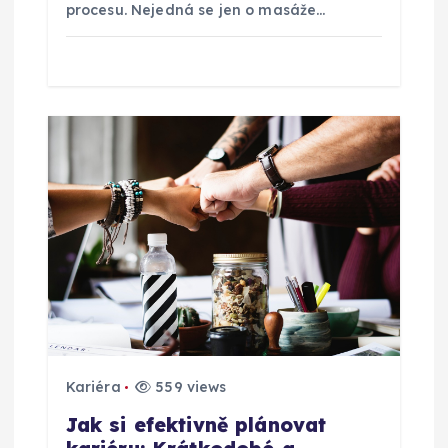
v
procesu. Nejedná se jen o masáže…
e
k
Kariéra
559 views
Jak si efektivně plánovat