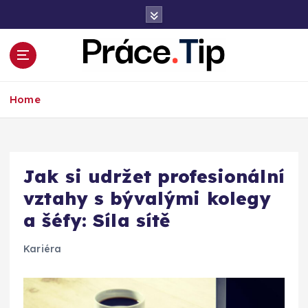
S
k
i
p
t
Kariéra, práce, finance a poradenství
o
Home
c
o
n
t
e
Jak si udržet profesionální
n
vztahy s bývalými kolegy
t
a šéfy: Síla sítě
Kariéra