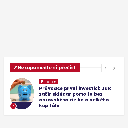
Nezapomeňte si přečíst
Finance
Vyjednávání o platu: Podrobný
návod na získání nadprůměrné
odměny v každé fázi kariéry
3