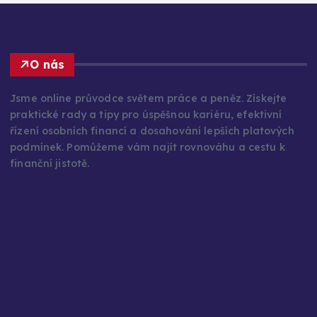
O nás
Jsme online průvodce světem práce a peněz. Získejte
praktické rady a tipy pro úspěšnou kariéru, efektivní
řízení osobních financí a dosahování lepších platových
podmínek. Pomůžeme vám najít rovnováhu a cestu k
finanční jistotě.