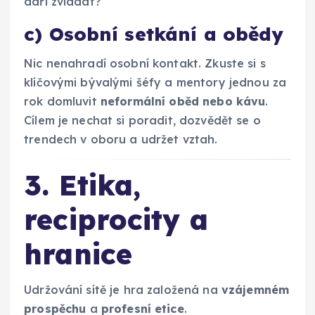
daří zvládat?“
c) Osobní setkání a obědy
Nic nenahradí osobní kontakt. Zkuste si s
klíčovými bývalými šéfy a mentory jednou za
rok domluvit
neformální oběd nebo kávu
.
Cílem je nechat si poradit, dozvědět se o
trendech v oboru a udržet vztah.
3. Etika,
reciprocity a
hranice
Udržování sítě je hra založená na
vzájemném
prospěchu
a
profesní etice
.