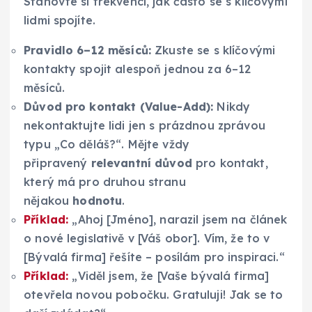
Stanovte si frekvenci, jak často se s klíčovými
lidmi spojíte.
Pravidlo 6–12 měsíců:
Zkuste se s klíčovými
kontakty spojit alespoň jednou za 6–12
měsíců.
Důvod pro kontakt (Value-Add):
Nikdy
nekontaktujte lidi jen s prázdnou zprávou
typu „Co děláš?“. Mějte vždy
připravený
relevantní důvod
pro kontakt,
který má pro druhou stranu
nějakou
hodnotu
.
Příklad:
„Ahoj [Jméno], narazil jsem na článek
o nové legislativě v [Váš obor]. Vím, že to v
[Bývalá firma] řešíte – posílám pro inspiraci.“
Příklad:
„Viděl jsem, že [Vaše bývalá firma]
otevřela novou pobočku. Gratuluji! Jak se to