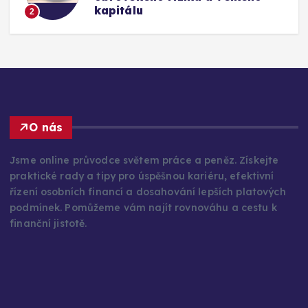
kapitálu
2
O nás
Jsme online průvodce světem práce a peněz. Získejte
praktické rady a tipy pro úspěšnou kariéru, efektivní
řízení osobních financí a dosahování lepších platových
podmínek. Pomůžeme vám najít rovnováhu a cestu k
finanční jistotě.