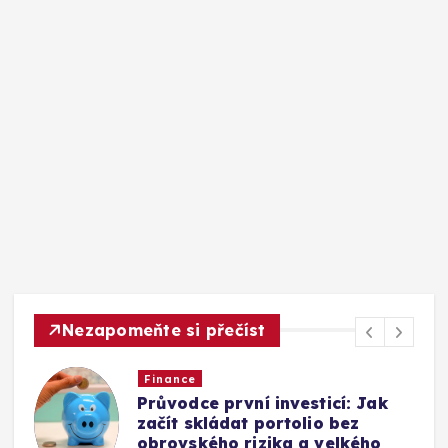
Nezapomeňte si přečíst
Finance
Průvodce první investicí: Jak
začít skládat portolio bez
obrovského rizika a velkého