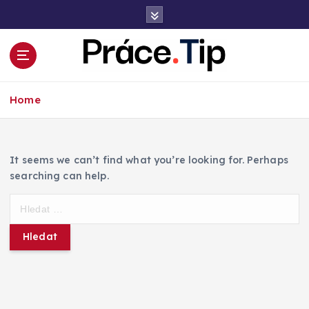
S
k
i
p
t
Kariéra, práce, finance a poradenství
o
Home
c
o
n
t
It seems we can’t find what you’re looking for. Perhaps
e
searching can help.
n
t
V
y
h
l
e
d
á