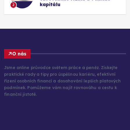
kapitálu
2
O nás
Jsme online průvodce světem práce a peněz. Získejte
praktické rady a tipy pro úspěšnou kariéru, efektivní
řízení osobních financí a dosahování lepších platových
podmínek. Pomůžeme vám najít rovnováhu a cestu k
finanční jistotě.