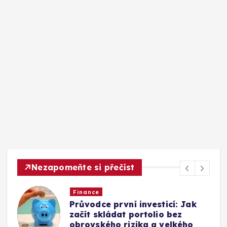
Nezapomeňte si přečíst
Finance
Průvodce první investicí: Jak
začít skládat portolio bez
obrovského rizika a velkého