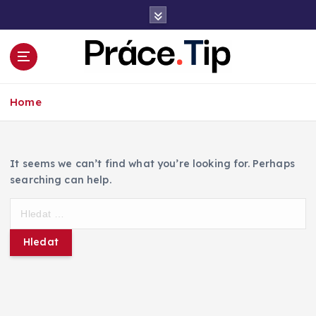
S
k
i
p
t
Kariéra, práce, finance a poradenství
o
Home
c
o
n
t
It seems we can’t find what you’re looking for. Perhaps
e
searching can help.
n
t
V
y
h
l
e
d
á