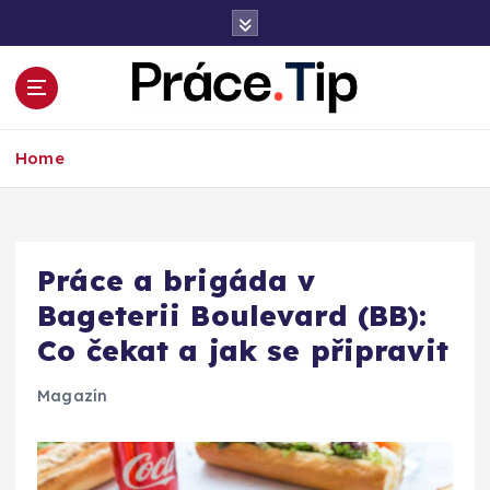
S
k
i
p
t
Kariéra, práce, finance a poradenství
o
Home
c
o
n
t
e
Práce a brigáda v
n
Bageterii Boulevard (BB):
t
Co čekat a jak se připravit
Magazín