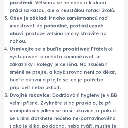
prostředí
. Většinou se nejedná o klidnou
práci za kasou, ale o neustálou rotaci úkolů.
Obuv je základ:
Mnoho zaměstnanců radí
investovat do
pohodlné, protiskluzové
obuvi
, protože většinu směny strávíte na
nohou.
Usmívejte se a buďte proaktivní:
Přátelské
vystupování a ochota komunikovat se
zákazníky i kolegy je ceněna. Na zkušební
směně se ptejte, a když zrovna není co dělat,
buďte aktivní a ptejte se, co je potřeba
připravit nebo uklidit.
Dvojité rukavice:
Dodržování hygieny je v BB
velmi přísné. Zvykněte si na pravidlo, že při
manipulaci s jídlem se nosí rukavice, a pokud
se s nimi dotknete něčeho ne-potravinového
(jako je klika, pokladna, nebo tvář), musíte je