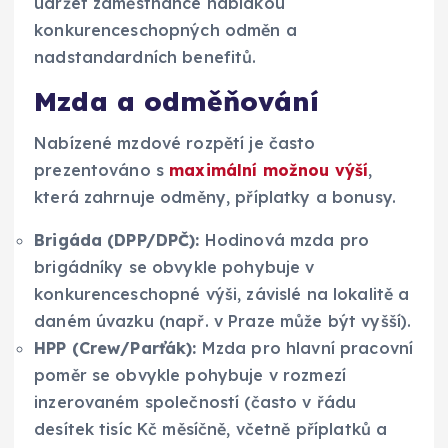
udržet zaměstnance nabídkou
konkurenceschopných odměn a
nadstandardních benefitů.
Mzda a odměňování
Nabízené mzdové rozpětí je často
prezentováno s
maximální možnou výší
,
která zahrnuje odměny, příplatky a bonusy.
Brigáda (DPP/DPČ):
Hodinová mzda pro
brigádníky se obvykle pohybuje v
konkurenceschopné výši, závislé na lokalitě a
daném úvazku (např. v Praze může být vyšší).
HPP (Crew/Parťák):
Mzda pro hlavní pracovní
poměr se obvykle pohybuje v rozmezí
inzerovaném společností (často v řádu
desítek tisíc Kč měsíčně, včetně příplatků a