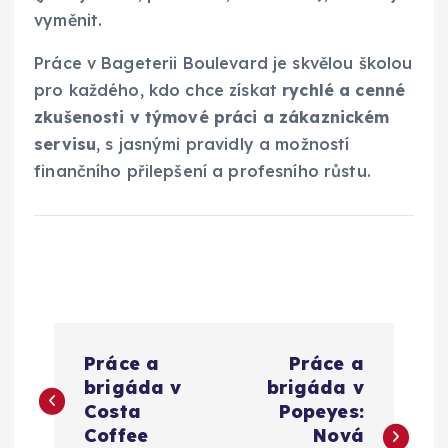
vyměnit.
Práce v Bageterii Boulevard je skvělou školou
pro každého, kdo chce získat
rychlé a cenné
zkušenosti v týmové práci a zákaznickém
servisu
, s jasnými pravidly a možností
finančního přilepšení a profesního růstu.
N
Práce a
Práce a
a
brigáda v
brigáda v
Costa
Popeyes:
v
Coffee
Nová