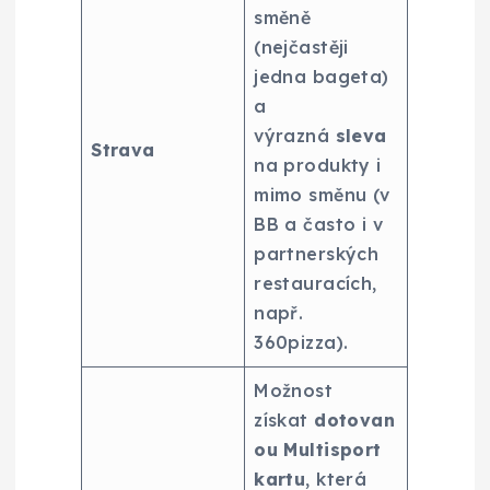
směně
(nejčastěji
jedna bageta)
a
výrazná
sleva
Strava
na produkty i
mimo směnu (v
BB a často i v
partnerských
restauracích,
např.
360pizza).
Možnost
získat
dotovan
ou Multisport
kartu
, která