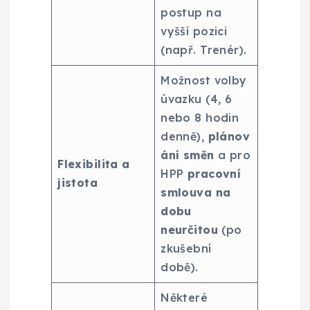
postup na
vyšší pozici
(např. Trenér).
Možnost volby
úvazku (4, 6
nebo 8 hodin
denně),
plánov
ání směn
a pro
Flexibilita a
HPP
pracovní
jistota
smlouva na
dobu
neurčitou
(po
zkušební
době).
Některé