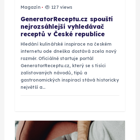
ř
Magazín
127 views
GeneratorReceptu.cz spouští
í
nejrozsáhlejší vyhledávač
receptů v České republice
s
Hledání kulinářské inspirace na českém
internetu ode dneška dostává zcela nový
p
rozměr. Oficiálně startuje portál
GeneratorReceptu.cz, který se s tisíci
ě
zalistovaných návodů, tipů a
gastronomických inspirací stává historicky
v
největší a…
e
k