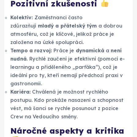
Pozitivní zkušenosti
Kolektiv:
Zaměstnanci často
zdůrazňují
mladý a přátelský tým
a dobrou
atmosféru, což je klíčové, jelikož práce je
založena na úzké spolupráci.
Tempo a rozvoj:
Práce je
dynamická
a
není
nudná
. Rychlé zaučení je efektivní (pomocí e-
learningu a přiděleného „parťáka“), což je
ideální pro ty, kteří nemají předchozí praxi v
gastronomii.
Kariéra:
Chválená je možnost rychlého
postupu. Kdo prokáže nasazení a schopnost
vést, má šanci se rychle posunout z pozice
Crew na Vedoucího směny.
Náročné aspekty a kritika