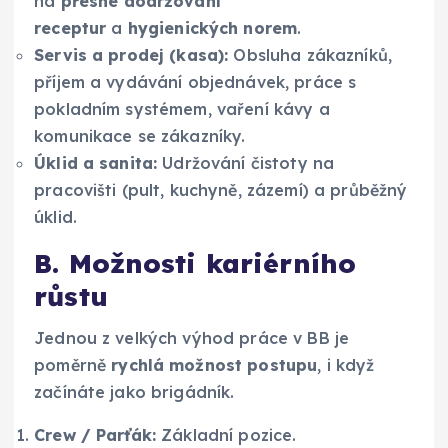
na
přesné dodržování
receptur
a
hygienických norem
.
Servis a prodej (kasa):
Obsluha zákazníků,
příjem a vydávání objednávek, práce s
pokladním systémem, vaření kávy a
komunikace se zákazníky.
Úklid a sanita:
Udržování čistoty na
pracovišti (pult, kuchyně, zázemí) a průběžný
úklid.
B. Možnosti kariérního
růstu
Jednou z velkých výhod práce v BB je
poměrně
rychlá možnost postupu
, i když
začínáte jako brigádník.
Crew / Parťák:
Základní pozice.