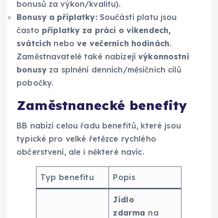
bonusů za výkon/kvalitu).
Bonusy a příplatky:
Součástí platu jsou
často
příplatky za práci o víkendech,
svátcích
nebo
ve večerních hodinách
.
Zaměstnavatelé také nabízejí
výkonnostní
bonusy
za splnění denních/měsíčních cílů
pobočky.
Zaměstnanecké benefity
BB nabízí celou řadu benefitů, které jsou
typické pro velké řetězce rychlého
občerstvení, ale i některé navíc.
Typ benefitu
Popis
Jídlo
zdarma
na