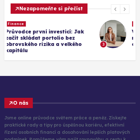
Nezapomeňte si přečíst
Finance
Vyjednávání o platu: Podrobný
návod na získání nadprůměrné
odměny v každé fázi kariéry
3
O nás
Jsme online průvodce světem práce a peněz. Získejte
praktické rady a tipy pro úspěšnou kariéru, efektivní
řízení osobních financí a dosahování lepších platových
podmínek. Pomůžeme vám najít rovnováhu a cestu k