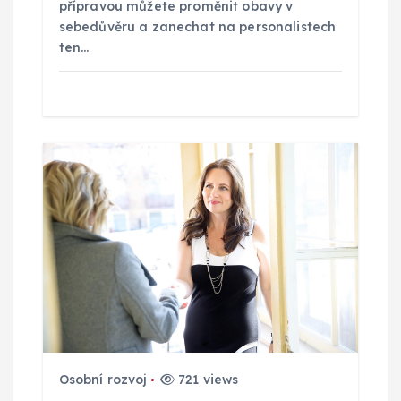
přípravou můžete proměnit obavy v
v
sebedůvěru a zanechat na personalistech
ten…
e
k
Osobní rozvoj
721 views