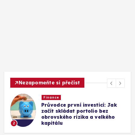
Nezapomeňte si přečíst
Finance
Vyjednávání o platu: Podrobný
návod na získání nadprůměrné
odměny v každé fázi kariéry
3