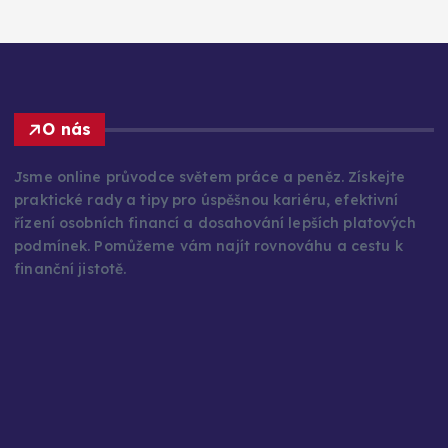
O nás
Jsme online průvodce světem práce a peněz. Získejte
praktické rady a tipy pro úspěšnou kariéru, efektivní
řízení osobních financí a dosahování lepších platových
podmínek. Pomůžeme vám najít rovnováhu a cestu k
finanční jistotě.