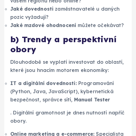
vašem regionu nebo online?
Jaké dovednosti
zaměstnavatelé u daných
pozic vyžadují?
Jaké mzdové ohodnocení
můžete očekávat?
b) Trendy a perspektivní
obory
Dlouhodobě se vyplatí investovat do oblastí,
které jsou hnacím motorem ekonomiky:
IT a digitální dovednosti:
Programování
(Python, Java, JavaScript), kybernetická
bezpečnost, správce sítí,
Manual Tester
. Digitální gramotnost je dnes nutností napříč
obory.
Online marketing a e-commerce:
Specialista