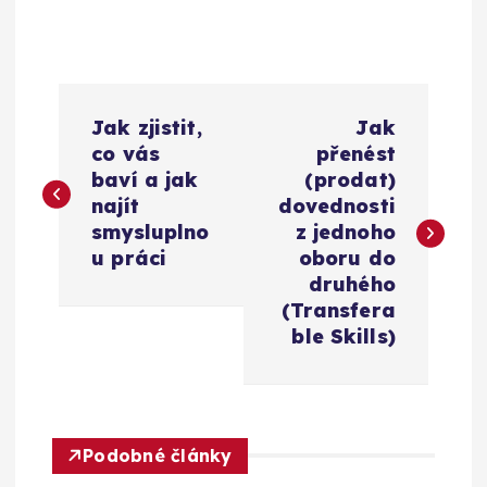
N
Jak zjistit,
Jak
a
co vás
přenést
baví a jak
(prodat)
v
najít
dovednosti
smysluplno
z jednoho
i
u práci
oboru do
druhého
g
(Transfera
ble Skills)
a
c
Podobné články
e