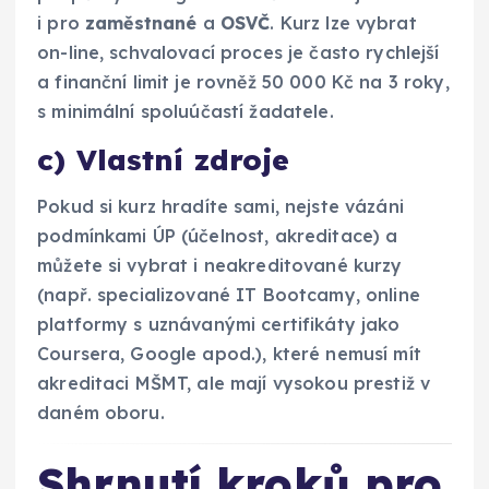
i pro
zaměstnané
a
OSVČ
. Kurz lze vybrat
on-line, schvalovací proces je často rychlejší
a finanční limit je rovněž 50 000 Kč na 3 roky,
s minimální spoluúčastí žadatele.
c) Vlastní zdroje
Pokud si kurz hradíte sami, nejste vázáni
podmínkami ÚP (účelnost, akreditace) a
můžete si vybrat i neakreditované kurzy
(např. specializované IT Bootcamy, online
platformy s uznávanými certifikáty jako
Coursera, Google apod.), které nemusí mít
akreditaci MŠMT, ale mají vysokou prestiž v
daném oboru.
Shrnutí kroků pro