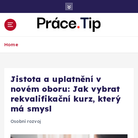
S
k
i
p
t
Kariéra, práce, finance a poradenství
o
Home
c
o
n
t
e
Jistota a uplatnění v
n
novém oboru: Jak vybrat
t
rekvalifikační kurz, který
má smysl
Osobní rozvoj