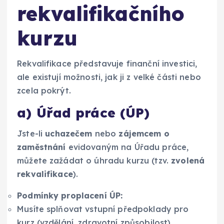
rekvalifikačního
kurzu
Rekvalifikace představuje finanční investici,
ale existují možnosti, jak ji z velké části nebo
zcela pokrýt.
a) Úřad práce (ÚP)
Jste-li
uchazečem
nebo
zájemcem o
zaměstnání
evidovaným na Úřadu práce,
můžete zažádat o úhradu kurzu (tzv.
zvolená
rekvalifikace
).
Podmínky proplacení ÚP:
Musíte splňovat vstupní předpoklady pro
kurz (vzdělání, zdravotní způsobilost).