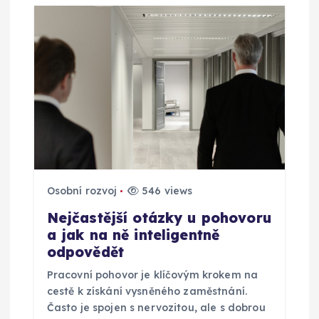
p
r
o
p
ř
Osobní rozvoj
546 views
í
Nejčastější otázky u pohovoru
s
a jak na ně inteligentně
odpovědět
p
Pracovní pohovor je klíčovým krokem na
cestě k získání vysněného zaměstnání.
ě
Často je spojen s nervozitou, ale s dobrou