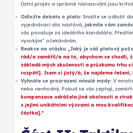
Ústní projev a správné načasování jsou kritic
Odložte debatu o platu:
Snažte se odložit dis
vyjednávací síla nastává,
jakmile vám zaměst
vás považuje za ideálního kandidáta. Předtím 
vysokým“ očekáváním.
Reakce na otázku „Jaký je váš platový pož
rád/a zaměřil/a na to, abychom se shodli, ž
základě mých zkušeností a průzkumu trhu si
rozpětí]. Jsem si jistý/á, že najdeme řešení
Vyhněte se prozrazení minulé mzdy:
V mnoha 
nebo nevhodný. Pokud se vás zeptají, zaměř
kompenzace odrážela jiné okolnosti a struktu
s jejími unikátními výzvami a mou kvalifik
částka].“