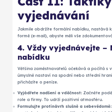
Část II: Taktiky
vyjednávání
Jakmile obdržíte formální nabídku, nastává 
formě (e-mail), abyste měli vše zdokumentová
4. Vždy vyjednávejte – 
nabídku
Většina zaměstnavatelů očekává a počítá s v
úmyslně nastaví na spodní nebo střední hran
přicházíte o peníze.
Vyjádřete nadšení a vděčnost:
Začněte poděk
role a firmy. To udrží pozitivní atmosféru.
Formulujte protinávrh slušně a sebevědomě: