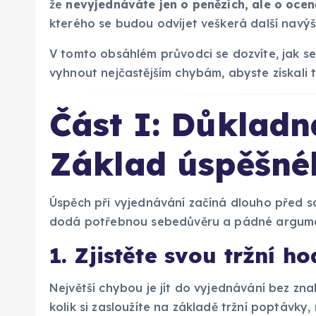
že
nevyjednáváte jen o penězích, ale o ocen
kterého se budou odvíjet veškerá další navýš
V tomto obsáhlém průvodci se dozvíte, jak se e
vyhnout nejčastějším chybám, abyste získali 
Část I: Důkladn
Základ úspěšné
Úspěch při vyjednávání začíná dlouho před
dodá potřebnou sebedůvěru a pádné argum
1. Zjistěte svou tržní 
Největší chybou je jít do vyjednávání bez zna
kolik si zasloužíte na základě tržní poptávky,