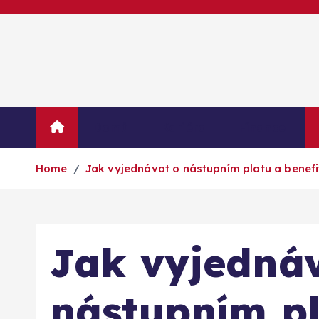
S
k
i
p
t
o
c
Domů
Kariéra
Finance
o
n
Home
Jak vyjednávat o nástupním platu a benefi
t
e
n
t
Jak vyjedná
nástupním pl