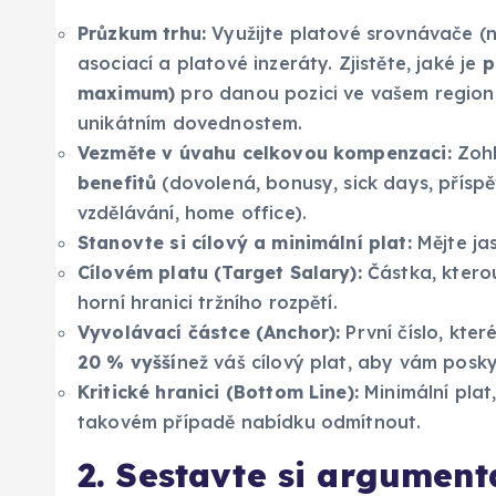
Průzkum trhu:
Využijte platové srovnávače (na
asociací a platové inzeráty. Zjistěte, jaké je
p
maximum)
pro danou pozici ve vašem regionu 
unikátním dovednostem.
Vezměte v úvahu celkovou kompenzaci:
Zohl
benefitů
(dovolená, bonusy, sick days, příspěv
vzdělávání, home office).
Stanovte si cílový a minimální plat:
Mějte ja
Cílovém platu (Target Salary):
Částka, kterou 
horní hranici tržního rozpětí.
Vyvolávací částce (Anchor):
První číslo, kte
20 % vyšší
než váš cílový plat, aby vám posk
Kritické hranici (Bottom Line):
Minimální plat
takovém případě nabídku odmítnout.
2. Sestavte si argumen