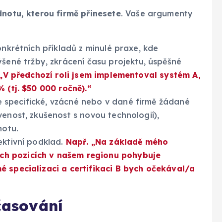
notu, kterou firmě přinesete
. Vaše argumenty
onkrétních příkladů z minulé praxe, kde
šené tržby, zkrácení času projektu, úspěšné
„V předchozí roli jsem implementoval systém A,
 (tj. $50 000 ročně).“
specifické, vzácné nebo v dané firmě žádané
venost, zkušenost s novou technologií),
notu.
ektivní podklad.
Např. „Na základě mého
ch pozicích v našem regionu pohybuje
é specializaci a certifikaci B bych očekával/a
 časování