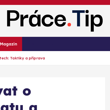
Kariéra, práce, finance a poradenství
Magazín
Osobní rozvoj
Kontakt
tech: Taktiky a příprava
vat o
atu a