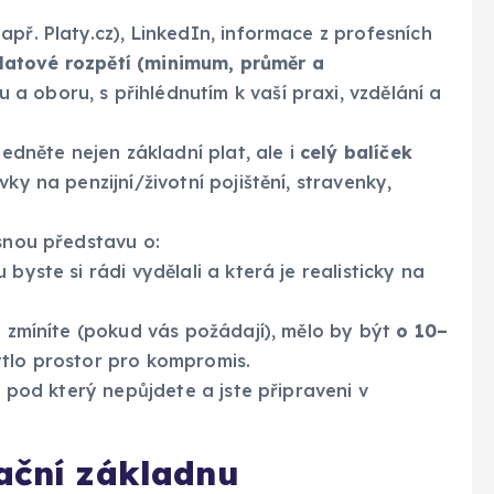
př. Platy.cz), LinkedIn, informace z profesních
latové rozpětí (minimum, průměr a
a oboru, s přihlédnutím k vaší praxi, vzdělání a
edněte nejen základní plat, ale i
celý balíček
ky na penzijní/životní pojištění, stravenky,
snou představu o:
byste si rádi vydělali a která je realisticky na
ré zmíníte (pokud vás požádají), mělo by být
o 10–
ytlo prostor pro kompromis.
, pod který nepůjdete a jste připraveni v
tační základnu