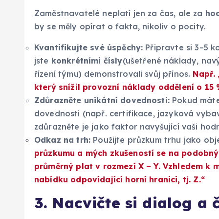
Zaměstnavatelé neplatí jen za čas, ale za
hod
by se měly opírat o fakta, nikoliv o pocity.
Kvantifikujte své úspěchy:
Připravte si 3–5 k
jste
konkrétními čísly
(ušetřené náklady, navý
řízení týmu) demonstrovali svůj přínos.
Např. 
který snížil provozní náklady oddělení o 15 %
Zdůrazněte unikátní dovednosti:
Pokud máte 
dovednosti (např. certifikace, jazyková vyba
zdůrazněte je jako faktor navyšující vaši hod
Odkaz na trh:
Použijte průzkum trhu jako obj
průzkumu a mých zkušeností se na podobný
průměrný plat v rozmezí X – Y. Vzhledem k m
nabídku odpovídající horní hranici, tj. Z.“
3. Nacvičte si dialog a