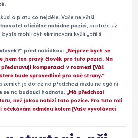
ké.
kusi o platu co nejdéle. Vaše největší
navatel oficiálně nabídne pozici
, protože už
byste mohli být eliminováni kvůli „příliš
adavek?“ před nabídkou:
„Nejprve bych se
e jsem ten pravý člověk pro tuto pozici. Na
 představuji kompenzaci v rozmezí [Váš
, které bude spravedlivé pro obě strany.“
zemích je dotaz na předchozí mzdu nelegální
te se na
budoucí hodnotu
.
„Má předchozí
ru, než jakou nabízí tato pozice. Pro tuto roli
ací očekávám odměnu kolem [Vaše vyvolávací