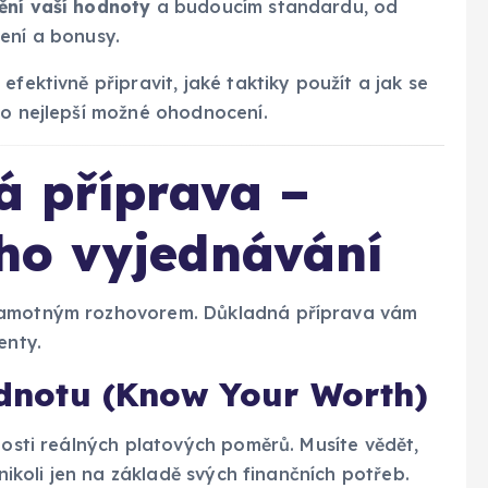
ění vaší hodnoty
a budoucím standardu, od
ení a bonusy.
fektivně připravit, jaké taktiky použít a jak se
to nejlepší možné ohodnocení.
á příprava –
ho vyjednávání
 samotným rozhovorem. Důkladná příprava vám
enty.
hodnotu (Know Your Worth)
losti reálných platových poměrů. Musíte vědět,
 nikoli jen na základě svých finančních potřeb.