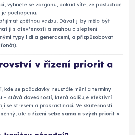
ci, vyhněte se žargonu, pokud víte, že posluchač
a je pochopena.
přijímat zpětnou vazbu. Dávat ji by mělo být
at ji s otevřeností a snahou o zlepšení.
ými typy lidí a generacemi, a přizpůsobovat
efonát).
vství v řízení priorit a
, kde se požadavky neustále mění a termíny
u – stává dovedností, která odlišuje efektivní
ají se stresem a prokrastinací. Ve skutečnosti
eměnný, ale o
řízení sebe sama a svých priorit v