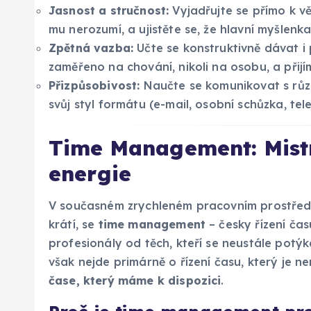
Jasnost a stručnost:
Vyjadřujte se přímo k vě
mu nerozumí, a ujistěte se, že hlavní myšlenk
Zpětná vazba:
Učte se konstruktivně dávat i 
zaměřeno na chování, nikoli na osobu, a přijím
Přizpůsobivost:
Naučte se komunikovat s různ
svůj styl formátu (e-mail, osobní schůzka, tel
Time Management: Mistro
energie
V současném zrychleném pracovním prostředí
krátí, se
time management
– česky řízení čas
profesionály od těch, kteří se neustále potýk
však nejde primárně o řízení času, který je n
čase, který máme k dispozici
.