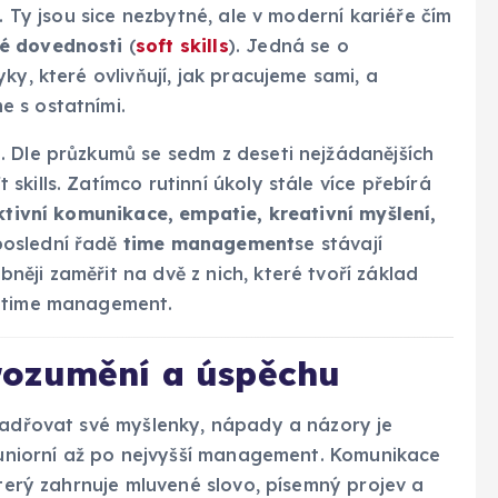
). Ty jsou sice nezbytné, ale v moderní kariéře čím
é dovednosti
(
soft skills
). Jedná se o
ky, které ovlivňují, jak pracujeme sami, a
 s ostatními.
. Dle průzkumů se sedm z deseti nejžádanějších
kills. Zatímco rutinní úkoly stále více přebírá
ktivní komunikace, empatie, kreativní myšlení,
poslední řadě
time management
se stávají
ěji zaměřit na dvě z nich, které tvoří základ
a time management.
rozumění a úspěchu
yjadřovat své myšlenky, nápady a názory je
 juniorní až po nejvyšší management. Komunikace
který zahrnuje mluvené slovo, písemný projev a