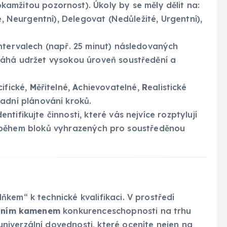
kamžitou pozornost). Úkoly by se měly dělit na:
é, Neurgentní), Delegovat (Nedůležité, Urgentní),
intervalech (např. 25 minut) následovaných
máhá udržet vysokou úroveň soustředění a
ifické,
M
ěřitelné,
A
chievovatelné,
R
ealistické
nadní plánování kroků.
entifikujte činnosti, které vás nejvíce rozptylují
ujte během bloků vyhrazených pro soustředěnou
kem“ k technické kvalifikaci. V prostředí
dním kamenem
konkurenceschopnosti na trhu
iverzální dovednosti, které oceníte nejen na