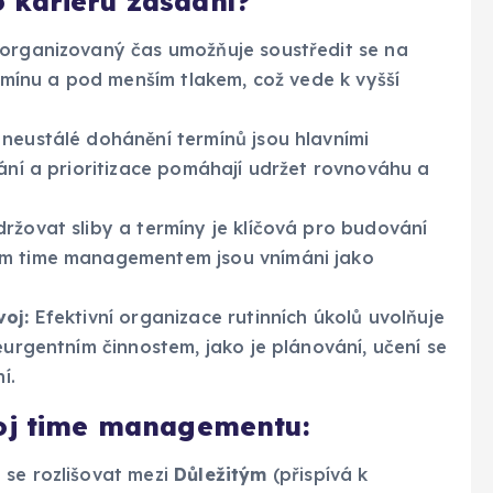
 kariéru zásadní?
organizovaný čas umožňuje soustředit se na
ermínu a pod menším tlakem, což vede k vyšší
neustálé dohánění termínů jsou hlavními
vání a prioritizace pomáhají udržet rovnováhu a
žovat sliby a termíny je klíčová pro budování
ým time managementem jsou vnímáni jako
voj:
Efektivní organizace rutinních úkolů uvolňuje
eurgentním činnostem, jako je plánování, učení se
í.
voj time managementu:
se rozlišovat mezi
Důležitým
(přispívá k