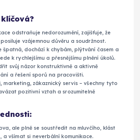
 klíčová?
ce odstraňuje nedorozumění, zajišťuje, že
a posiluje vzájemnou důvěru a soudržnost.
 špatná, dochází k chybám, plýtvání časem a
ede k rychlejšímu a přesnějšímu plnění úkolů.
it svůj názor konstruktivně a aktivně
ání a řešení sporů na pracovišti.
, marketing, zákaznický servis – všechny tyto
avázat pozitivní vztah a srozumitelně
ednosti:
va, ale plně se soustředit na mluvčího, klást
o, a všímat si neverbální komunikace.