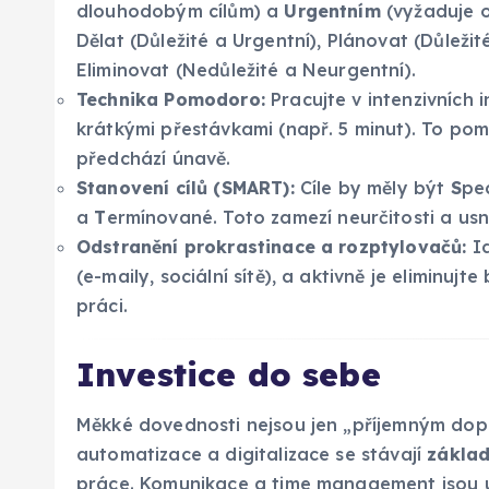
dlouhodobým cílům) a
Urgentním
(vyžaduje o
Dělat (Důležité a Urgentní), Plánovat (Důležit
Eliminovat (Nedůležité a Neurgentní).
Technika Pomodoro:
Pracujte v intenzivních 
krátkými přestávkami (např. 5 minut). To po
předchází únavě.
Stanovení cílů (SMART):
Cíle by měly být
S
pec
a
T
ermínované. Toto zamezí neurčitosti a us
Odstranění prokrastinace a rozptylovačů:
Id
(e-maily, sociální sítě), a aktivně je elimin
práci.
Investice do sebe
Měkké dovednosti nejsou jen „příjemným doplň
automatizace a digitalizace se stávají
zákla
práce. Komunikace a time management jsou un