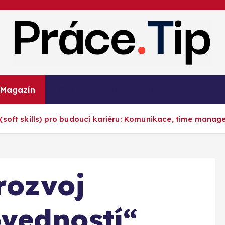
Kariéra, práce, finance a poradenství
Magazín
Osobní rozvoj
Kontakt
(soft skills) pro budoucí kariéru: Komunikace, time mana
rozvoj
vedností“