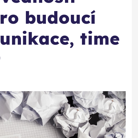
 pro budoucí
unikace, time
t