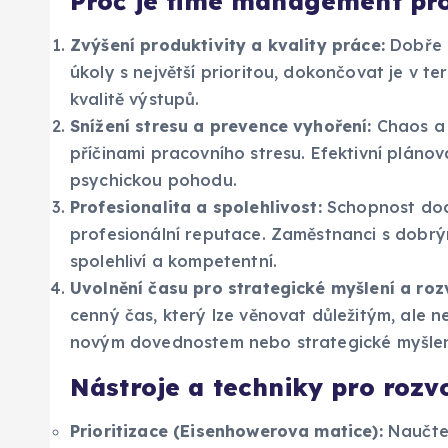
Proč je time management pro
Zvýšení produktivity a kvality práce:
Dobře 
úkoly s největší prioritou, dokončovat je v t
kvalitě výstupů.
Snížení stresu a prevence vyhoření:
Chaos a 
příčinami pracovního stresu. Efektivní pláno
psychickou pohodu.
Profesionalita a spolehlivost:
Schopnost dodr
profesionální reputace. Zaměstnanci s dobr
spolehliví a kompetentní.
Uvolnění času pro strategické myšlení a roz
cenný čas, který lze věnovat důležitým, ale n
novým dovednostem nebo strategické myšlen
Nástroje a techniky pro roz
Prioritizace (Eisenhowerova matice):
Naučte 