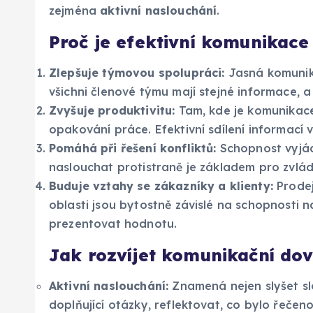
zejména
aktivní naslouchání
.
Proč je efektivní komunikace
Zlepšuje týmovou spolupráci:
Jasná komunika
všichni členové týmu mají stejné informace, 
Zvyšuje produktivitu:
Tam, kde je komunikace
opakování práce. Efektivní sdílení informací v
Pomáhá při řešení konfliktů:
Schopnost vyjádř
naslouchat protistraně je základem pro zvlád
Buduje vztahy se zákazníky a klienty:
Prodej
oblasti jsou bytostně závislé na schopnosti n
prezentovat hodnotu.
Jak rozvíjet komunikační dov
Aktivní naslouchání:
Znamená nejen slyšet slo
doplňující otázky, reflektovat, co bylo řečen