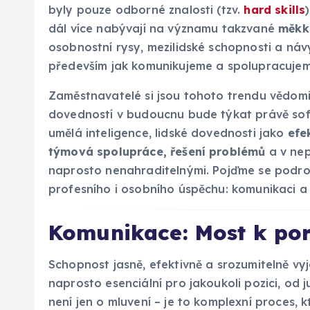
byly pouze odborné znalosti (tzv.
hard skills
dál více nabývají na významu takzvané
měkk
osobnostní rysy, mezilidské schopnosti a návy
především jak komunikujeme a spolupracujeme
Zaměstnavatelé si jsou tohoto trendu vědomi
dovedností v budoucnu bude týkat právě soft s
umělá inteligence, lidské dovednosti jako
efe
týmová spolupráce, řešení problémů
a v ne
naprosto nenahraditelnými. Pojďme se podrobn
profesního i osobního úspěchu: komunikaci 
Komunikace: Most k po
Schopnost jasně, efektivně a srozumitelně v
naprosto esenciální pro jakoukoli pozici, od
není jen o mluvení – je to komplexní proces, 