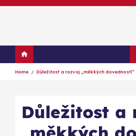
S
k
i
p
t
o
c
Domů
Kariéra
Finance
o
n
Home
Důležitost a rozvoj „měkkých dovedností“ 
t
e
n
t
Důležitost a 
„měkkých do